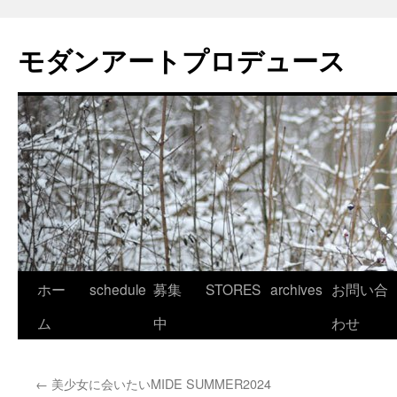
モダンアートプロデュース
コ
ホー
schedule
募集
STORES
archives
お問い合
ン
ム
中
わせ
テ
←
美少女に会いたいMIDE SUMMER2024
ン