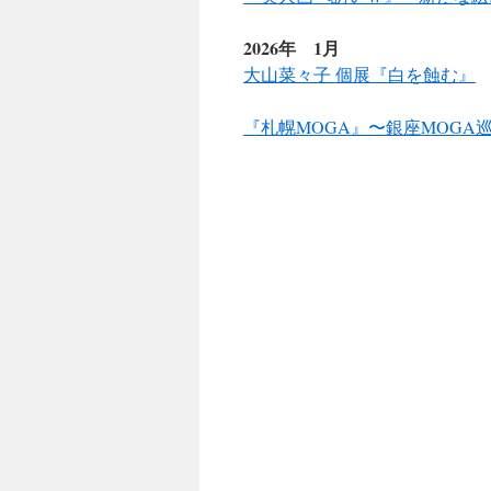
2026年 1月
大山菜々子 個展『白を蝕む』
2
『札幌MOGA』〜銀座MOGA