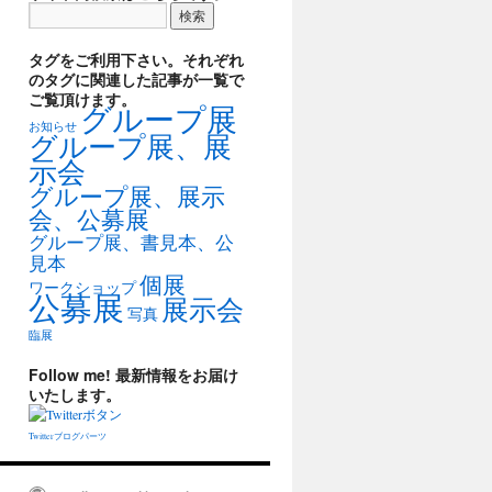
タグをご利用下さい。それぞれ
のタグに関連した記事が一覧で
ご覧頂けます。
グループ展
お知らせ
グループ展、展
示会
グループ展、展示
会、公募展
グループ展、書見本、公
見本
個展
ワークショップ
公募展
展示会
写真
臨展
Follow me! 最新情報をお届け
いたします。
Twitterブログパーツ