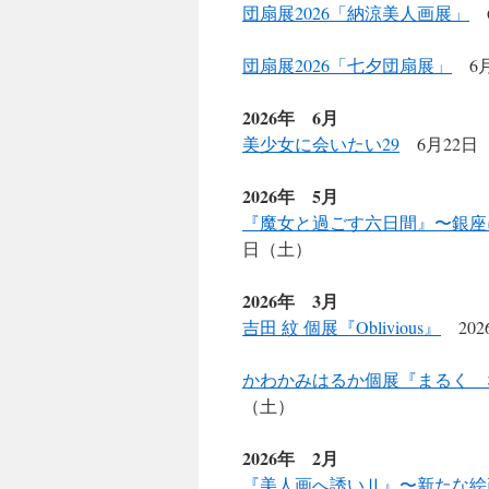
団扇展2026「納涼美人画展」
6
ツ
団扇展2026「七夕団扇展」
6月
へ
2026年 6月
ス
美少女に会いたい29
6月22日
キ
2026年 5月
ッ
『魔女と過ごす六日間』〜銀座
プ
日（土）
2026年 3月
吉田 紋 個展『Oblivious』
202
かわかみはるか個展『まるく 
（土）
2026年 2月
『美人画へ誘いⅡ』〜新たな絵