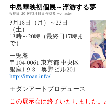
中島華映初個展～浮游する夢
ツ
投稿日:
2019年3月18日
作成者:
wpmaster
へ
3月18日（月）～23日
ス
（土）
キ
13時～20時（最終日17時ま
で）
ッ
プ
一兎庵
〒104-0061 東京都 中央区
銀座1-9-8 奥野ビル201
http://ittoan.info/
モダンアートプロデュース
この展示会は終了いたしました。