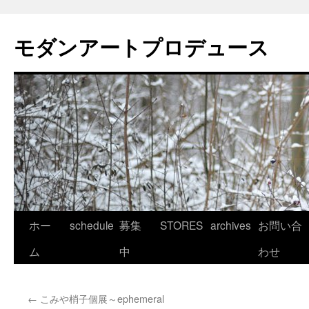
モダンアートプロデュース
コ
ホー
schedule
募集
STORES
archives
お問い合
ン
ム
中
わせ
テ
←
こみや梢子個展～ephemeral
ン