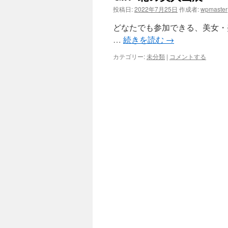
投稿日:
2022年7月25日
作成者:
wpmaster
ツ
どなたでも参加できる、美女・
へ
…
続きを読む
→
ス
カテゴリー:
未分類
|
コメントする
キ
ッ
プ