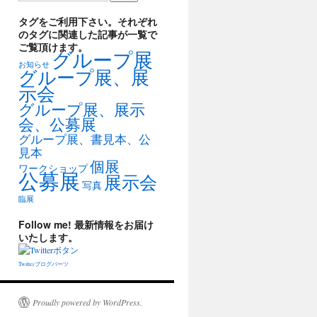
タグをご利用下さい。それぞれ
のタグに関連した記事が一覧で
ご覧頂けます。
グループ展
お知らせ
グループ展、展
示会
グループ展、展示
会、公募展
グループ展、書見本、公
見本
個展
ワークショップ
公募展
展示会
写真
臨展
Follow me! 最新情報をお届け
いたします。
Twitterブログパーツ
Proudly powered by WordPress.