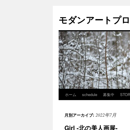
モダンアートプ
ホーム
schedule
募集中
STO
コ
ン
2022年7月
月別アーカイブ:
テ
Girl -北の美人画展-
ン