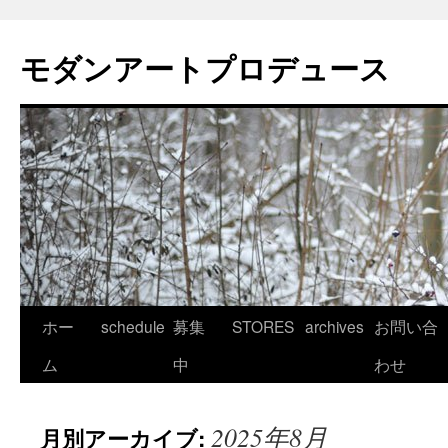
モダンアートプロデュース
コ
ホー
schedule
募集
STORES
archives
お問い合
ン
ム
中
わせ
テ
2025年8月
月別アーカイブ:
ン