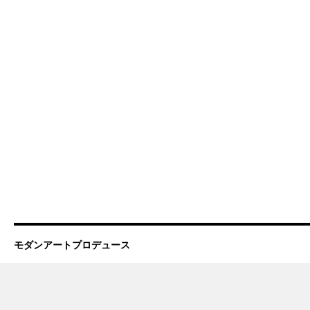
モダンアートプロデュース