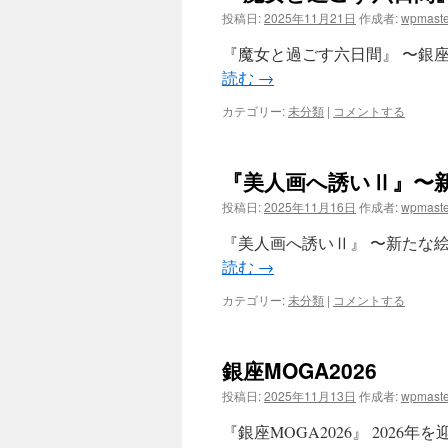
投稿日:
2025年11月21日
作成者:
wpmaste
ツ
『魔女と過ごす六日間』 〜銀座に
へ
読む
→
ス
カテゴリー:
未分類
|
コメントする
キ
『美人画へ誘いⅡ』〜
ッ
投稿日:
2025年11月16日
作成者:
wpmaste
プ
『美人画へ誘いⅡ』 〜新たな絵画
読む
→
カテゴリー:
未分類
|
コメントする
銀座MOGA2026
投稿日:
2025年11月13日
作成者:
wpmaste
『銀座MOGA2026』 2026