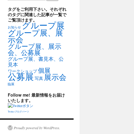
タグをご利用下さい。それぞれ
のタグに関連した記事が一覧で
ご覧頂けます。
グループ展
お知らせ
グループ展、展
示会
グループ展、展示
会、公募展
グループ展、書見本、公
見本
個展
ワークショップ
公募展
展示会
写真
臨展
Follow me! 最新情報をお届け
いたします。
Twitterブログパーツ
Proudly powered by WordPress.