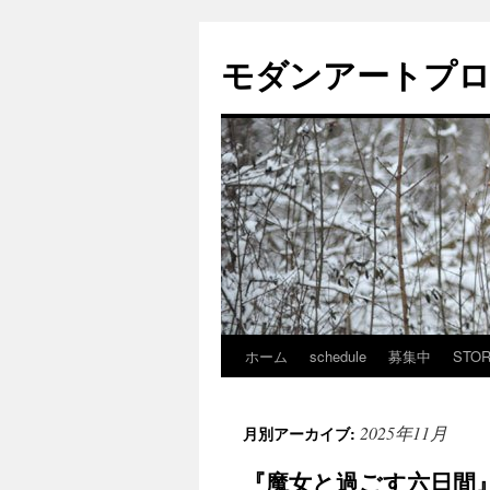
モダンアートプ
ホーム
schedule
募集中
STO
コ
ン
2025年11月
月別アーカイブ:
テ
『魔女と過ごす六日間
ン