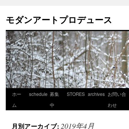
モダンアートプロデュース
コ
ホー
schedule
募集
STORES
archives
お問い合
ン
ム
中
わせ
テ
2019年4月
月別アーカイブ:
ン