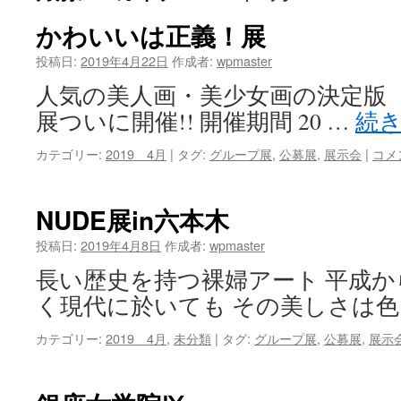
ツ
かわいいは正義！展
へ
投稿日:
2019年4月22日
作成者:
wpmaster
人気の美人画・美少女画の決定版
ス
展ついに開催!! 開催期間 20 …
続
キ
カテゴリー:
2019 4月
|
タグ:
グループ展
,
公募展
,
展示会
|
コメ
ッ
プ
NUDE展in六本木
投稿日:
2019年4月8日
作成者:
wpmaster
長い歴史を持つ裸婦アート 平成
く現代に於いても その美しさは色
カテゴリー:
2019 4月
,
未分類
|
タグ:
グループ展
,
公募展
,
展示