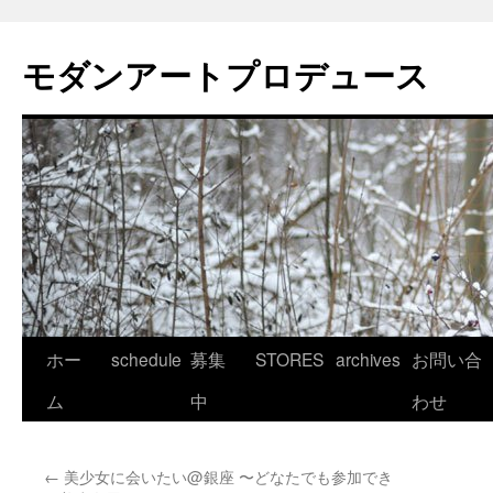
モダンアートプロデュース
コ
ホー
schedule
募集
STORES
archives
お問い合
ン
ム
中
わせ
テ
←
美少女に会いたい@銀座 〜どなたでも参加でき
ン