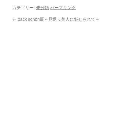
カテゴリー:
未分類
パーマリンク
←
back schön展～見返り美人に魅せられて～