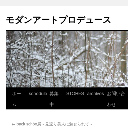
モダンアートプロデュース
コ
ホー
schedule
募集
STORES
archives
お問い合
ン
ム
中
わせ
テ
←
back schön展～見返り美人に魅せられて～
ン