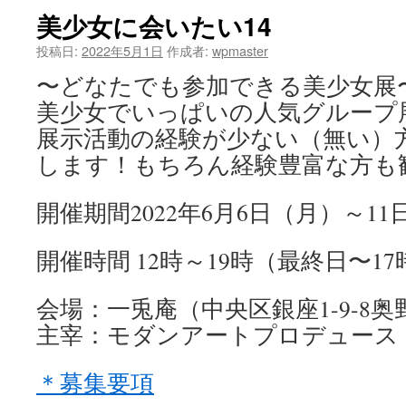
美少女に会いたい14
ツ
投稿日:
2022年5月1日
作成者:
wpmaster
へ
〜どなたでも参加できる美少女展
ス
美少女でいっぱいの人気グループ
キ
展示活動の経験が少ない（無い）
します！もちろん経験豊富な方も
ッ
プ
開催期間2022年6月6日（月）～1
開催時間 12時～19時（最終日〜17
会場：一兎庵（中央区銀座1-9-8奥
主宰：モダンアートプロデュース
＊募集要項