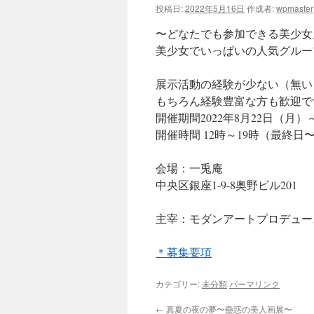
投稿日:
2022年5月16日
作成者:
wpmaster
ツ
〜どなたでも参加できる美少女
へ
美少女でいっぱいの人気グルー
ス
展示活動の経験が少ない（無い
もちろん経験豊富な方も歓迎で
キ
開催期間2022年8月22日（月）
ッ
開催時間 12時～19時（最終日〜
プ
会場：一兎庵
中央区銀座1-9-8奥野ビル201
主宰：モダンアートプロデュー
＊募集要項
カテゴリー:
未分類
パーマリンク
←
真夏の夜の夢〜蠱惑の美人画展〜