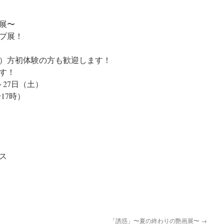
展〜
プ展！
）方初体験の方も歓迎します！
す！
～27日（土）
17時）
ス
「誘惑」〜夏の終わりの艶画展〜
→