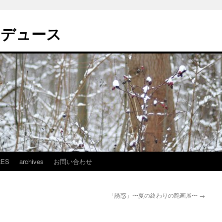
ロデュース
RES
archives
お問い合わせ
「誘惑」〜夏の終わりの艶画展〜
→