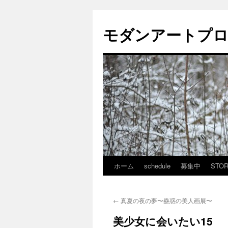
モダンアートプ
ホーム
schedule
募集中
STO
コ
ン
←
真夏の夜の夢〜蠱惑の美人画展〜
テ
美少女に会いたい15
ン