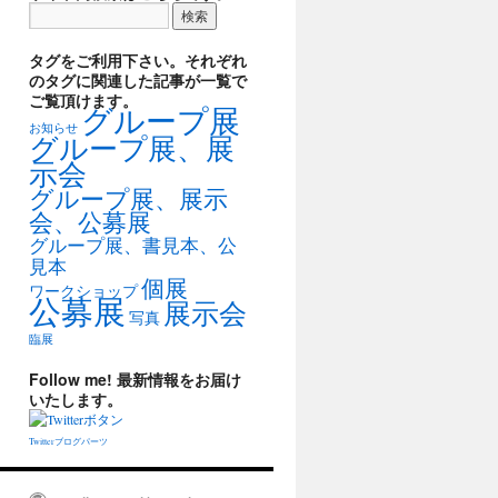
タグをご利用下さい。それぞれ
のタグに関連した記事が一覧で
ご覧頂けます。
グループ展
お知らせ
グループ展、展
示会
グループ展、展示
会、公募展
グループ展、書見本、公
見本
個展
ワークショップ
公募展
展示会
写真
臨展
Follow me! 最新情報をお届け
いたします。
Twitterブログパーツ