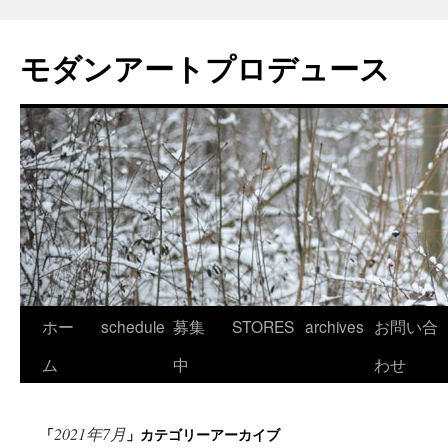
モダンアートプロデュース
コ
ホー
schedule
募集
STORES
archives
お問い合
ン
ム
中
わせ
テ
2021年7月
「
」カテゴリーアーカイブ
ン