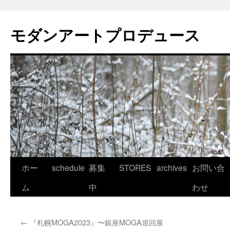
モダンアートプロデュース
コ
ホー
schedule
募集
STORES
archives
お問い合
ン
ム
中
わせ
テ
←
『札幌MOGA2023』〜銀座MOGA巡回展
ン