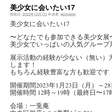
美少女に会いたい17
ツ
投稿日:
2022年12月7日
作成者:
wpmaster
へ
美少女に会いたい17
ス
〜どなたでも参加できる美少女展
キ
美少女でいっぱいの人気グループ
ッ
プ
展示活動の経験が少ない（無い）
します！
もちろん経験豊富な方も歓迎です
開催期間2023年1月23日（月）～2
開催時間 12時～19時（最終日〜17
会場：一兎庵