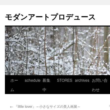
モダンアートプロデュース
コ
ホー
schedule
募集
STORES
archives
お問い合
ン
ム
中
わせ
テ
←
『little lover』～小さなサイズの美人画展～
『
ン