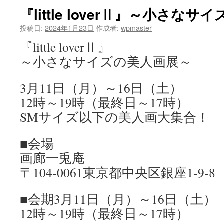
『little loverⅡ』～小さな
ツ
投稿日:
2024年1月23日
作成者:
wpmaster
へ
『little loverⅡ』
ス
～小さなサイズの美人画展～
キ
3月11日（月）～16日（土）
ッ
12時～19時（最終日～17時）
プ
SMサイズ以下の美人画大集合！
■会場
画廊一兎庵
〒104-0061東京都中央区銀座1-9-
■会期3月11日（月）～16日（土）
12時～19時（最終日～17時）