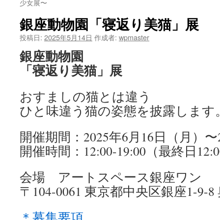
少女展〜
ツ
銀座動物園「寝返り美猫」展
へ
投稿日:
2025年5月14日
作成者:
wpmaster
ス
銀座動物園
「寝返り美猫」展
キ
ッ
おすましの猫とは違う
ひと味違う猫の姿態を披露します
プ
開催期間：2025年6月16日（月）〜
開催時間：12:00-19:00（最終日12:0
会場 アートスペース銀座ワン
〒104-0061 東京都中央区銀座1-9-8
＊募集要項