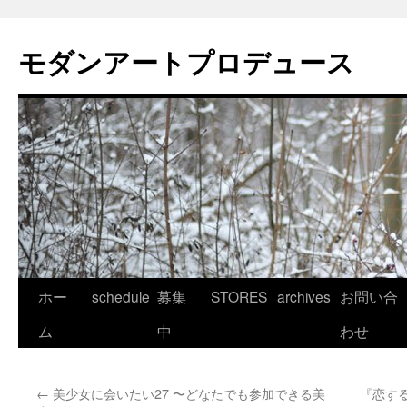
モダンアートプロデュース
コ
ホー
schedule
募集
STORES
archives
お問い合
ン
ム
中
わせ
テ
←
美少女に会いたい27 〜どなたでも参加できる美
『恋す
ン