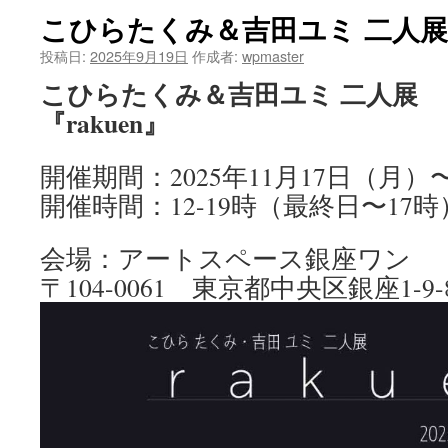
こひらたくみ＆吉田ユミ 二人展 『
ツ
投稿日:
2025年9月19日
作成者:
wpmaster
へ
こひらたくみ＆吉田ユミ 二人展
ス
『rakuen』
キ
開催期間：2025年11月17日（月）
ッ
開催時間：12-19時（最終日〜17時
プ
会場：アートスペース銀座ワン
〒104-0061 東京都中央区銀座1-9