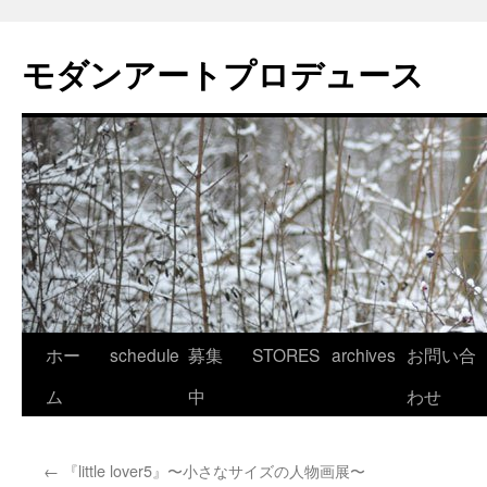
モダンアートプロデュース
コ
ホー
schedule
募集
STORES
archives
お問い合
ン
ム
中
わせ
テ
←
『little lover5』〜小さなサイズの人物画展〜
ン